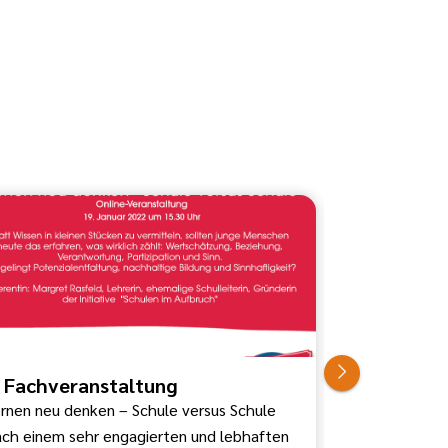
. Fachveranstaltung
4. Fachver
rnen neu denken – Schule versus Schule
„Wie müssen 
ch einem sehr engagierten und lebhaften
aussehen, an