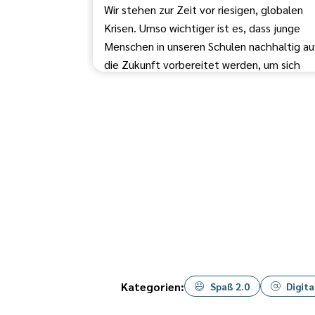
Wir stehen zur Zeit vor riesigen, globalen
Krisen. Umso wichtiger ist es, dass junge
Menschen in unseren Schulen nachhaltig au
die Zukunft vorbereitet werden, um sich
den Herausforderungen der Welt
entgegenstellen zu können. Doch wie könn
wir Schülerinnen und Schüler auf die
Herausforderungen ihrer Zukunft
vorbereiten? Mit konkreten und selbst
erlebten Beispielen wird in dem Vortag
aufgezeigt, welche Veränderungen an
Schulen möglich sind und dringend gebrauc
werden. Dabei stehen Partizipation und
Eigenverantwortung der Schülerinnen und
Schüler im Vordergrund. Die Referentin,
Jamila Tressel, setzt sich für einen radikale
Kategorien:
Spaß 2.0
Digita
Wandel im deutschen Bildungssystem ein.