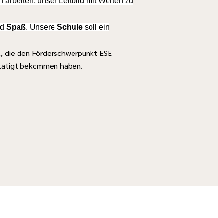
arbeiten, unser Leitbild mit Werten zu
nd
Spaß
. Unsere
Schule
soll ein
t, die den Förderschwerpunkt ESE
estätigt bekommen haben.