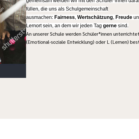
gemeinsam werden wir mit den Schüler*innen daran 
füllen, die uns als Schulgemeinschaft
ausmachen:
Fairness
,
Wertschätzung
,
Freude
u
Lernort sein, an dem wir jeden Tag
gerne
sind.
An unserer Schule werden Schüler*innen unterrichte
(Emotional-soziale Entwicklung) oder L (Lernen) b