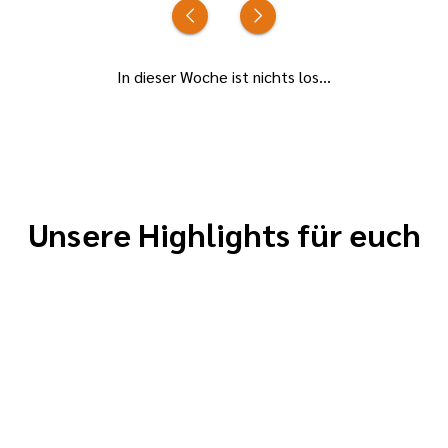
Neuigkeiten
er
In dieser Woche ist nichts los...
ie
Unsere Highlights für euch
it
nd