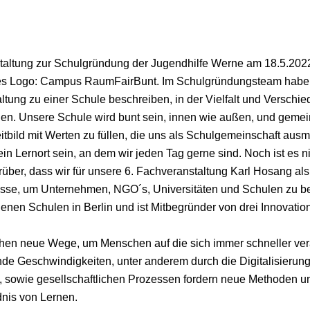
taltung zur Schulgründung der Jugendhilfe Werne am 18.5.2022
es Logo: Campus RaumFairBunt. Im Schulgründungsteam haben 
altung zu einer Schule beschreiben, in der Vielfalt und Verschi
n. Unsere Schule wird bunt sein, innen wie außen, und gemei
itbild mit Werten zu füllen, die uns als Schulgemeinschaft au
n Lernort sein, an dem wir jeden Tag gerne sind. Noch ist es nic
arüber, dass wir für unsere 6. Fachveranstaltung Karl Hosang al
esse, um Unternehmen, NGO´s, Universitäten und Schulen zu be
edenen Schulen in Berlin und ist Mitbegründer von drei Innovati
chen neue Wege, um Menschen auf die sich immer schneller ve
e Geschwindigkeiten, unter anderem durch die Digitalisierung
n, sowie gesellschaftlichen Prozessen fordern neue Methode
dnis von Lernen.